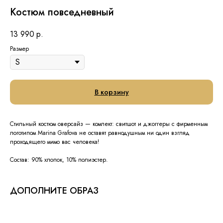
Костюм повседневный
13 990
р.
Размер
В корзину
Стильный костюм оверсайз — комлект: свитшот и джоггеры с фирменным
логотипом Marina Grafova не оставят равнодушным ни один взгляд
проходящего мимо вас человека!
Состав: 90% хлопок, 10% полиэстер.
ДОПОЛНИТЕ ОБРАЗ