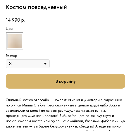
Костюм повседневный
14 990
р.
Цвет
Размер
В корзину
Стильный костюм оверсайз — комлект: свитшот и джоггеры с фирменным
логотипом Marina Grafova (расположенным в центре груди либо сбоку в
зависимости от цвета) не оставят равнодушным ни один взгляд
проходящего мимо вас человека! Выбирайте цвет по вашему вкусу и
носите комплект вместе или отдельно: с майками, базовыми футболками, да
даже платьем — вы будете безукоризненны, обещаем! А еще вы точно