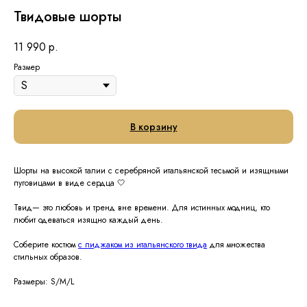
Твидовые шорты
11 990
р.
Размер
В корзину
Шорты на высокой талии с серебряной итальянской тесьмой и изящными
пуговицами в виде сердца 🤍
Твид— это любовь и тренд вне времени. Для истинных модниц, кто
любит одеваться изящно каждый день.
Соберите костюм
с пиджаком из итальянского твида
для множества
стильных образов.
Размеры: S/M/L