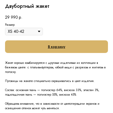
Двубортный жакет
29 990
р.
Размер
В корзину
Жакет хорошо комбинируется с другими изделиями из коллекции в
бежевом цвете: с платьем-футляром, юбкой миди с разрезом и жилетом в
полоску.
Пуговицы на жакете специально окрашивались в цвет изделия.
Состав: основная ткань — полиэстер 64%, вискоза 33%, эластан 3%,
подкладочная ткань — полиэстер 55%, вискоза 45%
Обращаем внимание, что в зависимости от цветопередачи экранов и
освещения оттенок может чуть меняться.